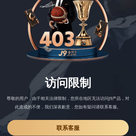
访问限制
尊敬的用户，由于相关法律限制，您所在地区无法访问J9产品，对
此造成的不便，我们深表歉意，您如有疑问请联系客服。
联系客服