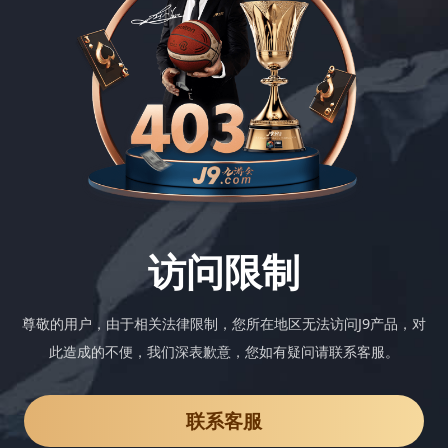
访问限制
尊敬的用户，由于相关法律限制，您所在地区无法访问J9产品，对
此造成的不便，我们深表歉意，您如有疑问请联系客服。
联系客服