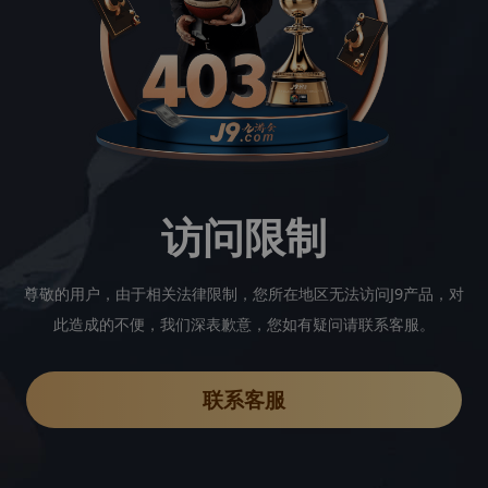
访问限制
尊敬的用户，由于相关法律限制，您所在地区无法访问J9产品，对
此造成的不便，我们深表歉意，您如有疑问请联系客服。
联系客服