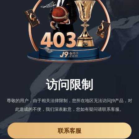
访问限制
尊敬的用户，由于相关法律限制，您所在地区无法访问J9产品，对
此造成的不便，我们深表歉意，您如有疑问请联系客服。
联系客服