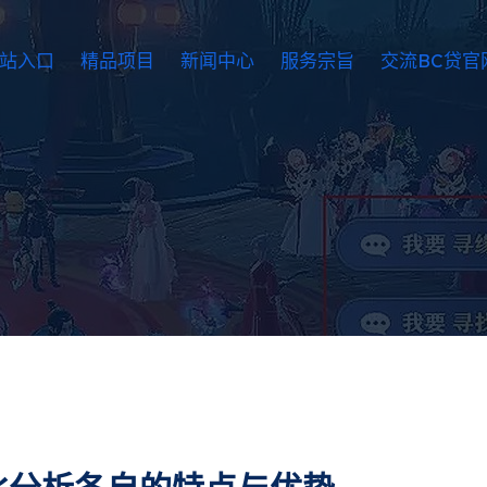
网站入口
精品项目
新闻中心
服务宗旨
交流BC贷官