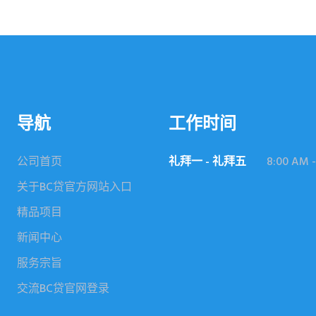
导航
工作时间
公司首页
礼拜一 - 礼拜五
8:00 AM -
关于BC贷官方网站入口
精品项目
新闻中心
服务宗旨
交流BC贷官网登录