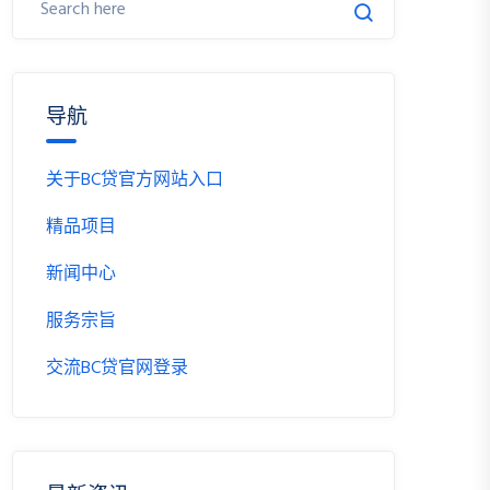
导航
关于BC贷官方网站入口
精品项目
新闻中心
服务宗旨
交流BC贷官网登录