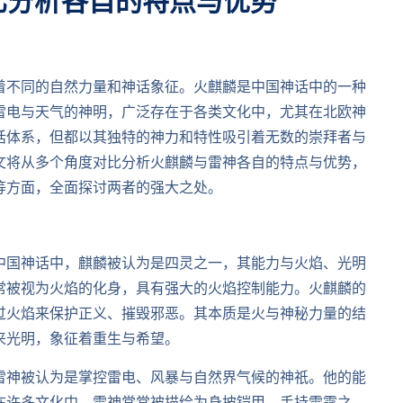
比分析各自的特点与优势
着不同的自然力量和神话象征。火麒麟是中国神话中的一种
雷电与天气的神明，广泛存在于各类文化中，尤其在北欧神
话体系，但都以其独特的神力和特性吸引着无数的崇拜者与
文将从多个角度对比分析火麒麟与雷神各自的特点与优势，
等方面，全面探讨两者的强大之处。
中国神话中，麒麟被认为是四灵之一，其能力与火焰、光明
常被视为火焰的化身，具有强大的火焰控制能力。火麒麟的
过火焰来保护正义、摧毁邪恶。其本质是火与神秘力量的结
来光明，象征着重生与希望。
雷神被认为是掌控雷电、风暴与自然界气候的神祇。他的能