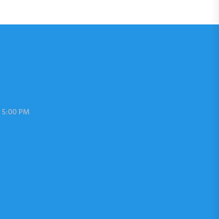
 5:00 PM