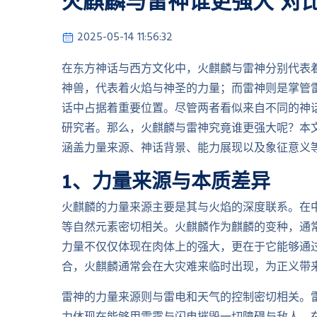
火麒麟与雷神谁更强大 对
2025-05-14 11:56:32
在东方神话与西方文化中，火麒麟与雷神分别代表
神兽，代表着火焰与神圣的力量；而雷神则是掌管
话中占据着重要位置。尽管两者看似来自不同的神
研究者。那么，火麒麟与雷神究竟谁更强大呢？本
涵盖力量来源、神话背景、能力展现以及象征意义
1、力量来源与本质差异
火麒麟的力量来源主要是其与火焰的深度联系。在
等自然元素密切相关。火麒麟作为麒麟的变种，通
力量不仅仅体现在肉体上的强大，更在于它能够通
合，火麒麟通常会在大灾难来临时出现，为正义带
雷神的力量来源则与雷电和天气的控制密切相关。