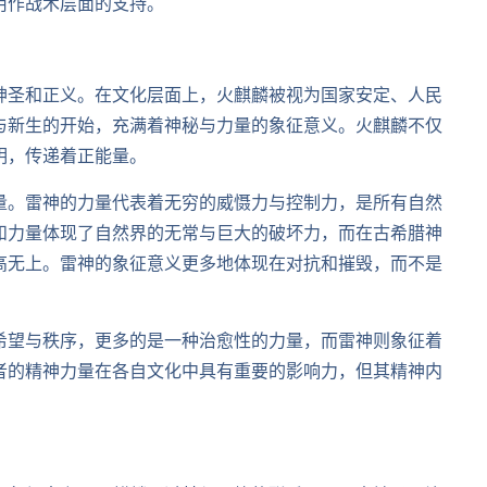
用作战术层面的支持。
神圣和正义。在文化层面上，火麒麟被视为国家安定、人民
与新生的开始，充满着神秘与力量的象征意义。火麒麟不仅
明，传递着正能量。
量。雷神的力量代表着无穷的威慑力与控制力，是所有自然
和力量体现了自然界的无常与巨大的破坏力，而在古希腊神
高无上。雷神的象征意义更多地体现在对抗和摧毁，而不是
希望与秩序，更多的是一种治愈性的力量，而雷神则象征着
者的精神力量在各自文化中具有重要的影响力，但其精神内