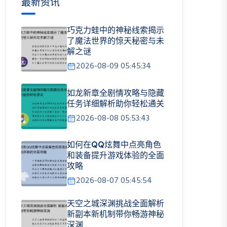
最新资讯
巧克力蛙中的神秘线索揭示
了魔法世界的惊天秘密与未
解之谜
2026-08-09 05:45:34
如龙新章全剧情攻略与隐藏
任务详细解析助你轻松通关
2026-08-08 05:53:43
如何在QQ炫舞中点亮角色
和装备提升游戏体验的全面
攻略
2026-08-07 05:45:54
天空之城深渊挑战全面解析
新副本新机制带你畅游神秘
深渊