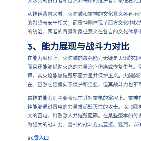
界法则的执行者和自然界秩序的维护者，象征着无
从神话背景来看，火麒麟和雷神的文化意义各有不
的希望与安宁相关；而雷神则体现了西方文化中权
的统治。两者的背景和象征意义在各自的文化体系
3、能力展现与战斗力对比
在能力展现上，火麒麟的最强能力无疑是火焰的操
而且还能够借助火焰的力量治疗伤痛或恢复生气。
境，其火焰能够摧毁邪恶力量并保护正义。火麒麟
在。虽然它更偏向于保护和治愈，但其战斗力也不
雷神的能力则主要表现在其对雷电的掌控上。雷神
神能够通过雷电的力量发起毁灭性的攻击。以北欧神
大的雷电，打败敌人并摧毁阻碍。在某些版本的传
为强大的战斗力。雷神的战斗方式直接、猛烈，以
BC贷入口