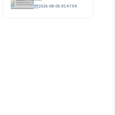
2026-08-06 05:47:04