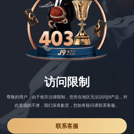
访问限制
尊敬的用户，由于相关法律限制，您所在地区无法访问J9产品，对
此造成的不便，我们深表歉意，您如有疑问请联系客服。
联系客服